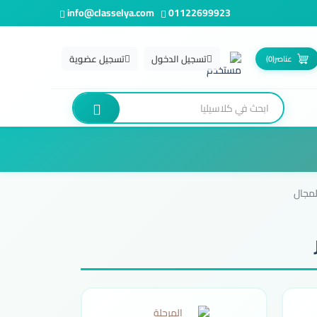
info@classelya.com
01122699923
تسجيل الدخول
تسجيل عضوية
عناصر
(0)
مجال