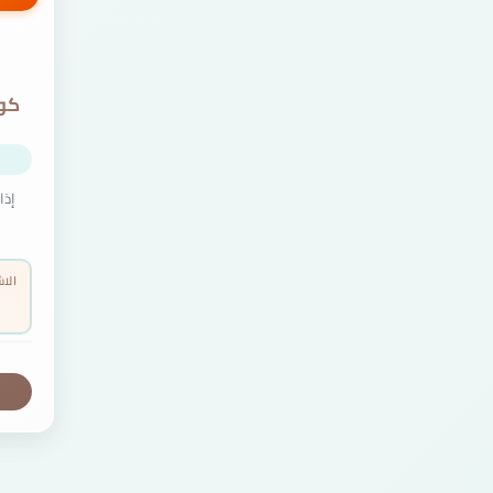
إذا
الا