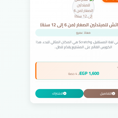
 للمبتدئين الصغار (من 6 إلى 12 سنة)
معاذ عمرو
البرمجة هي لغة المستقبل، وScratch هي المكان المثالي للبدء. هذا
الكورس القائم على المشاريع يقدّم للطل..
1,600 EGP
لـ 4 حصة
التفاصيل
الاشتراك