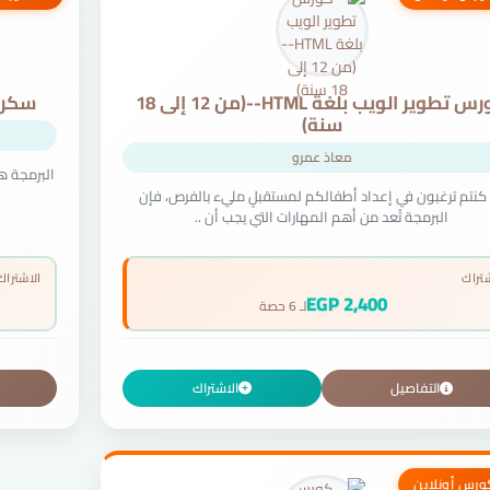
كورس تطوير الويب بلغة HTML--(من 12 إلى 18
سكراتش
سنة)
معاذ عمرو
 كنتم ترغبون في إعداد أطفالكم لمستقبلٍ مليء بالفرص، فإن
البرمجة تُعد من أهم المهارات التي يجب أن ..
شتراك
الاشتراك
2,400 EGP
لـ 6 حصة
التفاصيل
الاشتراك
ورس أونلاين