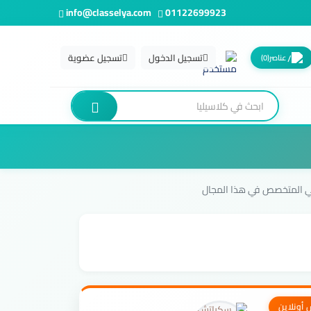
info@classelya.com
01122699923
تسجيل الدخول
تسجيل عضوية
عناصر
(0)
 المتخصص في هذا المجال
أونلاين