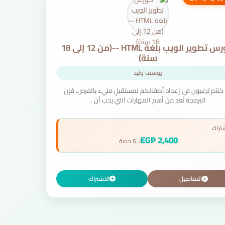
كورس تطوير الويب بلغة HTML --(من 12 إلى 18
سنة)
يوسف وليد
 كنتم ترغبون في إعداد أطفالكم لمستقبلٍ مليء بالفرص، فإن
البرمجة تُعد من أهم المهارات التي يجب أن ..
شتراك
2,400 EGP
لـ 6 حصة
التفاصيل
الاشتراك