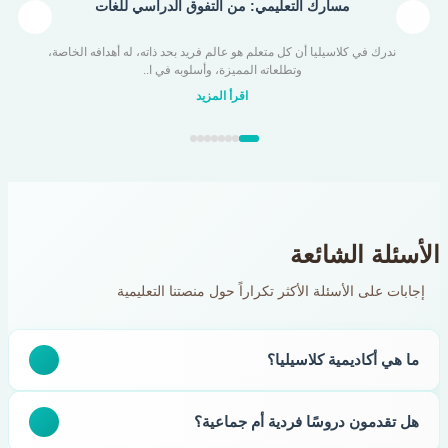
مسارك التعليمي: من التفوق الدراسي للغات
لا
ندرك في كلاسيليا أن كل متعلم هو عالم فريد بحد ذاته، له أهدافه الخاصة،
وتطلعاته المميزة، وأسلوبه في ا..
اقرأ المزيد
الأسئلة الشائعة
إجابات على الأسئلة الأكثر تكراراً حول منصتنا التعليمية
ما هي أكاديمية كلاسيليا؟
أكاديمية كلاسيليا هي منصة تعليمية عبر الإنترنت تقدم حصص دعم
هل تقدمون دروسًا فردية أم جماعية؟
دراسي لمختلف المناهج مثل المنهج المصري، البريطاني، الأمريكي