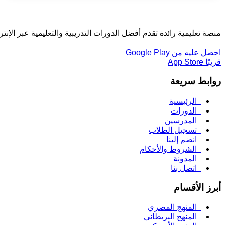
منصة تعليمية رائدة تقدم أفضل الدورات التدريبية والتعليمية عبر الإن
احصل عليه من
Google Play
قريبًا
App Store
روابط سريعة
الرئيسية
الدورات
المدرسين
تسجيل الطلاب
انضم إلينا
الشروط والأحكام
المدونة
اتصل بنا
أبرز الأقسام
المنهج المصري
المنهج البريطاني