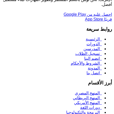
أفضل.
احصل عليه من
Google Play
قريبًا
App Store
روابط سريعة
الرئيسية
الدورات
المدرسين
تسجيل الطلاب
انضم إلينا
الشروط والأحكام
المدونة
اتصل بنا
أبرز الأقسام
المنهج المصري
المنهج البريطاني
المنهج الأمريكي
دورات اللغة
البرمجة والتكنولوجيا