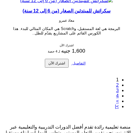
سكراتش للمبتدئين الصغار (من 6 إلى 12 سنة)
معاذ عمرو
البرمجة هي لغة المستقبل، وScratch هي المكان المثالي للبدء. هذا
الكورس القائم على المشاريع يقدّم للطل..
اشترك الآن
1,600 جنيه
لـ 4 حصة
التفاصيل
اشترك الآن
1
2
3
4
>
>|
منصة تعليمية رائدة تقدم أفضل الدورات التدريبية والتعليمية عبر
الإنترنت. نحن نؤمن بالتعلم المستمر وتطوير المهارات لبناء مستقبل