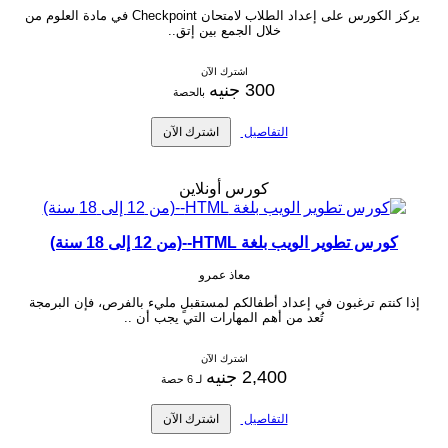
يركز الكورس على إعداد الطلاب لامتحان Checkpoint في مادة العلوم من
خلال الجمع بين إتق..
اشترك الآن
300 جنيه
بالحصة
التفاصيل
اشترك الآن
كورس أونلاين
كورس تطوير الويب بلغة HTML--(من 12 إلى 18 سنة)
معاذ عمرو
إذا كنتم ترغبون في إعداد أطفالكم لمستقبلٍ مليء بالفرص، فإن البرمجة
تُعد من أهم المهارات التي يجب أن ..
اشترك الآن
2,400 جنيه
لـ 6 حصة
التفاصيل
اشترك الآن