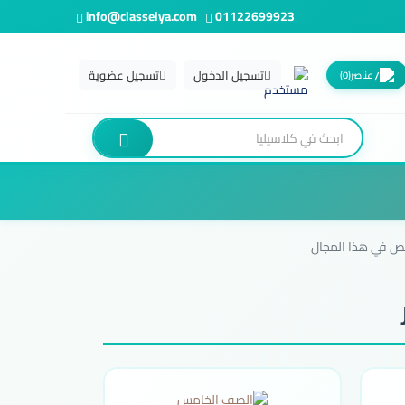
info@classelya.com
01122699923
تسجيل الدخول
تسجيل عضوية
عناصر
(0)
ص في هذا المجال